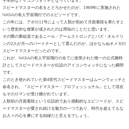
手本的なアイコンウォッチとなっています。
スピードマスターの名をとどろかせたのが、1969年に実施された
NASAの有人宇宙飛行でのエピソードです。
この年には、アポロ11号によって人類が初めて月面着陸を果たすと
いう歴史的な偉業が成されたのは周知のことだと思います。
その際の乗組員であるニール・アームストロングとバズ・オルドリ
ンの2人が月へのパートナーとして選んだのが、ほかならぬオメガの
スピードマスターだったのです。
これが、NASAの有人宇宙飛行の全てに使用された唯一の公式腕時
計としてスピードマスターが伝説のアイコンウォッチになった瞬間
です。
このとき使われていた第4世代スピードマスターはムーンウォッチと
命名され、『スピードマスター・プロフェッショナル』として現在
もそのロマンが受け継がれています。
人類初の月面着陸という伝説的であり感動的なエピソードが、スピ
ードマスターが愛され続ける魅力の一つであり、時代を超えてもな
お人々の心を虜にする由縁だと言えるでしょう。