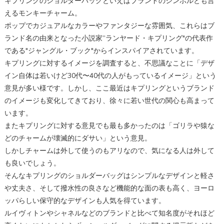
キプリングのショルダーバッグといえばブランドのシンボルとも言
えるモンキーチャーム。
ポップでカジュアルなカラーやファンタジーな雰囲気、これらはブ
ランド名の由来となった小説家”ランヤード・キプリング"の代表作
である"ジャングル・ブック"からインスパイアされています。
キプリングに対するイメージを調査すると、不思議なことに「デザ
イン自体は若いけど30代〜40代の人がもっているイメージ」という
意見が多い様です。しかし、ここ最近はキプリングというブランド
のイメージも変化してきており、徐々に若い世代の関心も高まって
います。
またキプリングに対する意見でも最も多かったのは「ゴリラや猿な
どのチャームが壊滅的にダサい」という意見。
しかしチャームは外して使うのもアリなので、気になる人は外して
も良いでしょう。
そんなキプリングのショルダーバッグはシンプルなデザインと軽さ
や丈夫さ、そして撥水性の良さなど機能的な面の表も高く、ヨーロ
ッパらしい保守的なデザインも人気を得ています。
ルイヴィトン
や
シャネル
などのブランドと比べて知名度がそれほど