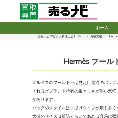
ホーム
売るナビ アピタ大和郡山店 HOME
>
買取実績
>
Her
Hermès フ
エルメスのフールトゥは見た目普通のバッグ
それほどブランド特有の重々しさが無い気軽
があります。
バッグのスタイルは手提げタイプが最も多く
大抵のサイズは雑誌くらいであれば容易に収