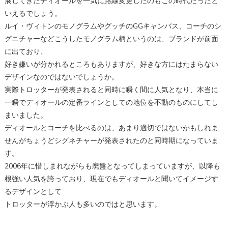
展してきたディオールを一気に路線変更したのもこの時代だったと
いえるでしょう。
ルイ・ヴィトン
の
モノグラム
や
グッチ
の
GGキャンバス
、
コーチ
の
シ
グニチャー
などこうしたモノグラム柄というのは、ブランドが前面
に出ており、
好き嫌いが分かれるところもありますが、好きな方にはたまらない
デザインなのではないでしょうか。
実際トロッターが発表されると同時に瞬く間に人気となり、本当に
一瞬でディオールの定番ラインとしての地位を不動のものにしてし
まいました。
ディオールとコーチを比べるのは、あまり適切ではないかもしれま
せんがちょうどシグネチャーが発表されたのと同時期になっていま
す。
2006年に惜しまれながらも廃盤となってしまっていますが、以降も
根強い人気を誇っており、現在でもディオールと聞いてイメージす
るデザインとして
トロッターが
浮かぶ人も多いのではと思います。