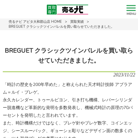
MENU
売るナビ アピタ大和郡山店 HOME
>
買取実績
>
BREGUET クラシックツインバレルを買い取らせていただきました。
BREGUET クラシックツインバレルを買い取ら
せていただきました。
2023/11/22
「時計の歴史を200年早めた」と称えられた天才時計技師 アブラア
ム＝ルイ・ブレゲ。
永久カレンダー、トゥールビヨン、引き打ち機構、レバーシリンダ
ー脱進機など革新的な発明を多数発表し、機械式時計の原理の70パ
ーセントを発明したと言われています。
また、時計機構だけではなく、ブレゲ針やブレゲ数字、コインエッ
ジ、シースルーバック、ギョーシェ彫りなどデザイン面の数多くの