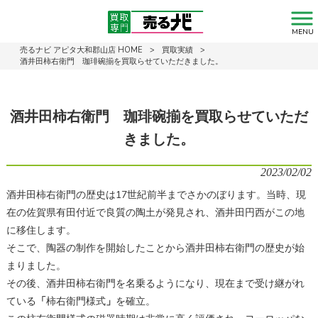
MENU
売るナビ アピタ大和郡山店 HOME
>
買取実績
>
酒井田柿右衛門 珈琲碗揃を買取らせていただきました。
酒井田柿右衛門 珈琲碗揃を買取らせていただ
きました。
2023/02/02
酒井田柿右衛門の歴史は17世紀前半までさかのぼります。当時、現
在の佐賀県有田付近で良質の陶土が発見され、酒井田円西がこの地
に移住します。
そこで、陶器の制作を開始したことから酒井田柿右衛門の歴史が始
まりました。
その後、酒井田柿右衛門を名乗るようになり、現在まで受け継がれ
ている
「
柿右衛門様式
」
を確立。