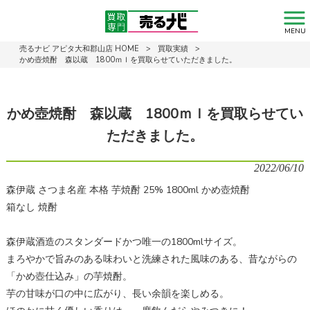
MENU
売るナビ アピタ大和郡山店 HOME
>
買取実績
>
かめ壺焼酎 森以蔵 1800ｍｌを買取らせていただきました。
かめ壺焼酎 森以蔵 1800ｍｌを買取らせてい
ただきました。
2022/06/10
森伊蔵 さつま名産 本格 芋焼酎 25% 1800ml かめ壺焼酎
箱なし 焼酎
森伊蔵酒造のスタンダードかつ唯一の1800mlサイズ。
まろやかで旨みのある味わいと洗練された風味のある、昔ながらの
「かめ壺仕込み」の芋焼酎。
芋の甘味が口の中に広がり、長い余韻を楽しめる。